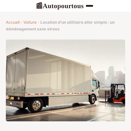
Autopourtous
📰
Accueil
›
Voiture
›
Location d'un utilitaire aller simple : un
déménagement sans stress