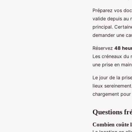
Préparez vos docu
valide depuis au 
principal. Certai
demander une caut
Réservez
48 heu
Les créneaux du m
une prise en mai
Le jour de la pris
lieux sereinement.
chargement pour 
Questions fré
Combien coûte la
La location en al