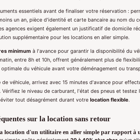
ments essentiels avant de finaliser votre réservation : pe
moins un an, pièce d'identité et carte bancaire au nom du 
nes agences exigent également un justificatif de domicile ré
ion supplémentaire pour les locations en aller simple.
res minimum
à l'avance pour garantir la disponibilité du vé
atin, entre 8h et 10h, offrent généralement plus de flexibil
n optimale du véhicule avant votre déménagement ou transp
e de véhicule, arrivez avec 15 minutes d'avance pour effectu
 Vérifiez le niveau de carburant, l'état des pneus et testez
éviter tout désagrément durant votre
location flexible
.
quentes sur la location sans retour
 location d'un utilitaire en aller simple par rapport à u
ler simple coûte généralement
20 à 40% plus cher
qu'un all