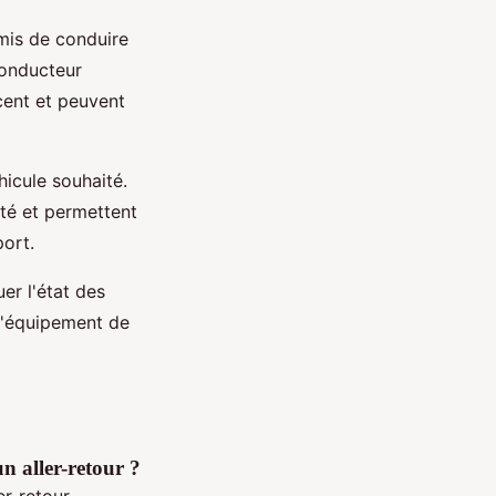
rmis de conduire
conducteur
cent et peuvent
hicule souhaité.
ité et permettent
ort.
er l'état des
 l'équipement de
n aller-retour ?
er-retour