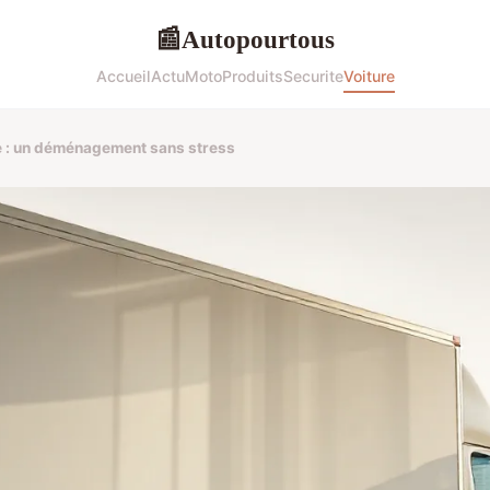
Autopourtous
📰
Accueil
Actu
Moto
Produits
Securite
Voiture
ple : un déménagement sans stress