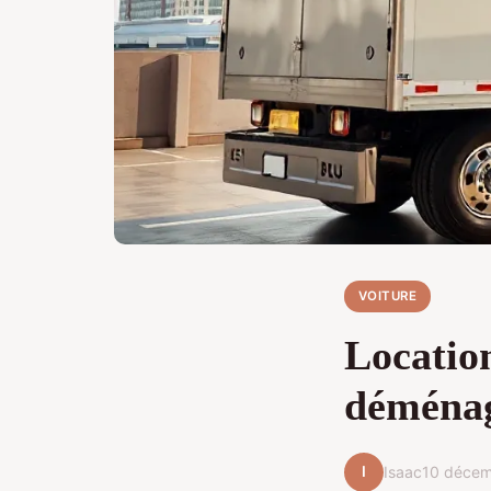
VOITURE
Location
déménag
I
Isaac
10 déce