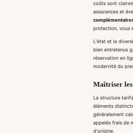
coûts sont clairem
assurances et év
complémentaire
protection, vous 
L'état et la diver
bien entretenus ga
réservation en li
modernité du pres
Maîtriser les
La structure tarif
éléments distinct
généralement calc
appelés frais de 
d'origine.