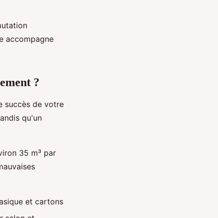
mutation
Elle accompagne
gement ?
e succès de votre
tandis qu'un
viron 35 m³ par
 mauvaises
asique et cartons