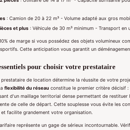
2 pièces
: Utilitaire de 14 à 17 m³ - Capacité suffisante pou
ces
: Camion de 20 à 22 m³ - Volume adapté aux gros mobil
èces et plus
: Véhicule de 30 m³ minimum - Transport en u
 10% de marge si vous possédez des objets volumineux co
sportifs. Cette anticipation vous garantit un déménagemen
essentiels pour choisir votre prestataire
 prestataire de location détermine la réussite de votre proj
La
flexibilité du réseau
constitue le premier critère décisif : 
sant d'un maillage territorial dense permettant de restituer 
ente de celle de départ. Cette souplesse vous évite les con
 et facilite grandement votre organisation.
arifaire représente un gage de sérieux incontournable. Vérif