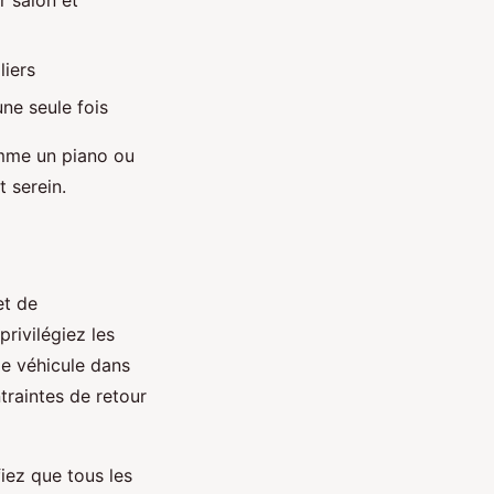
r salon et
iers
ne seule fois
mme un piano ou
t serein.
et de
privilégiez les
le véhicule dans
traintes de retour
iez que tous les