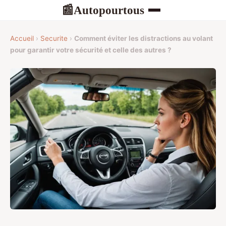
Autopourtous
📰
Accueil
›
Securite
›
Comment éviter les distractions au volant
pour garantir votre sécurité et celle des autres ?